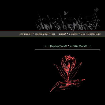
•
•
•
•
случайное
содержание
вы — иной?
о сайте
мои «Цветы Зла»
← предыдущее
•
следующее →