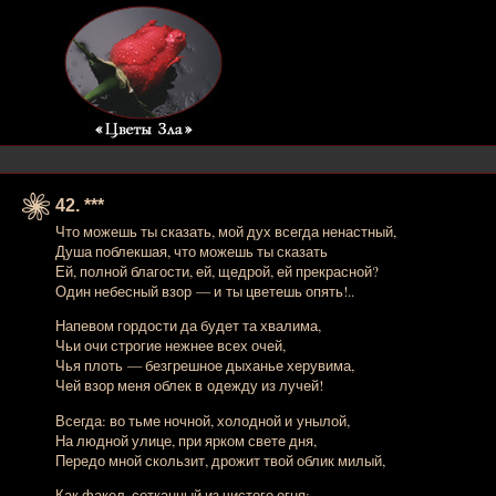
42. ***
Что можешь ты сказать, мой дух всегда ненастный,
Душа поблекшая, что можешь ты сказать
Ей, полной благости, ей, щедрой, ей прекрасной?
Один небесный взор — и ты цветешь опять!..
Напевом гордости да будет та хвалима,
Чьи очи строгие нежнее всех очей,
Чья плоть — безгрешное дыханье херувима,
Чей взор меня облек в одежду из лучей!
Всегда: во тьме ночной, холодной и унылой,
На людной улице, при ярком свете дня,
Передо мной скользит, дрожит твой облик милый,
Как факел, сотканный из чистого огня: