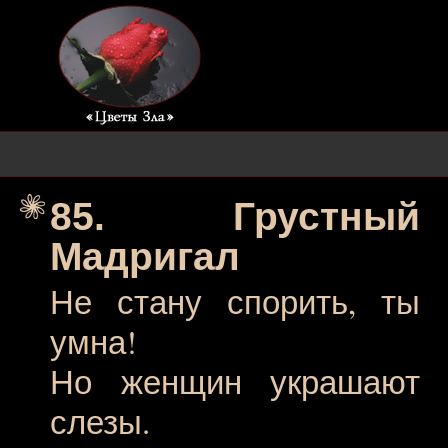
85. Грустный
Мадригал
Не стану спорить, ты
умна!
Но женщин украшают
слезы.