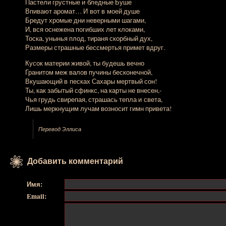
Пастели грустные и бледные Буше
Впивают аромат… И вот в моей душе
Бредут хромые дни неверными шагами,
И, вся оснежена погибших лет клоками,
Тоска, унынья плод, тираня скорбный дух,
Размеры страшные бессмертья примет вдруг.
Кусок материи живой, ты будешь вечно
Гранитом меж валов пучины бесконечной,
Вкушающий в песках Сахары мертвый сон!
Ты, как забытый сфинкс, на карты не
внесен,-
Чья
грудь свирепая, страшась тепла и света,
Лишь меркнущим лучам возносит гимн привета!
Перевод Эллиса
Добавить комментарий
Имя:
Email: