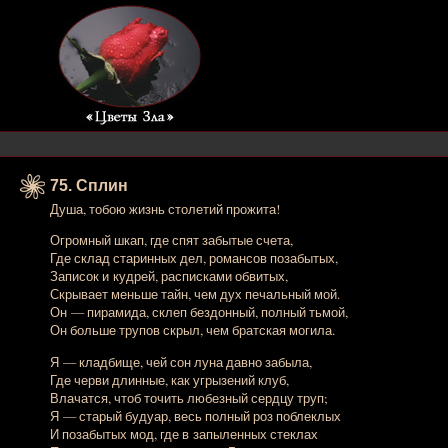
75. Сплин
Душа, тобою жизнь столетий прожита!
Огромный шкап, где спят забытые счета,
Где склад старинных дел, романсов позабытых,
Записок и кудрей, расписками обвитых,
Скрывает меньше тайн, чем дух печальный мой.
Он — пирамида, склеп бездонный, полный тьмой,
Он больше трупов скрыл, чем братская могила.
Я — кладбище, чей сон луна давно забыла,
Где черви длинные, как угрызений клуб,
Влачатся, чтоб точить любезный сердцу труп;
Я — старый будуар, весь полный роз поблеклых
И позабытых мод, где в запыленных стеклах