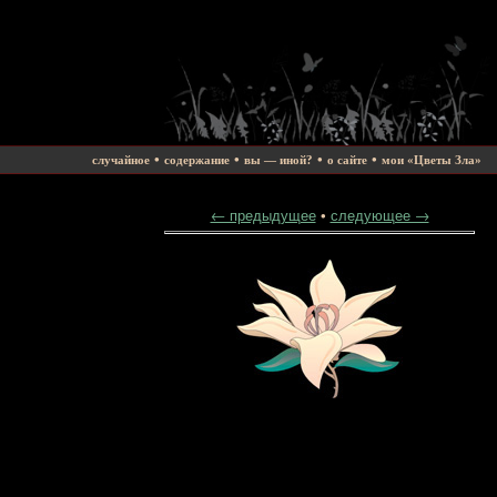
•
•
•
•
случайное
содержание
вы — иной?
о сайте
мои «Цветы Зла»
← предыдущее
•
следующее →